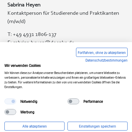
Sabrina Heyen
Kontaktperson für Studierende und Praktikanten
(m/w/d)
T: +49 4931 1806-137
E: sabrina.heyen@doepke.de
Fortfahren, ohne zu akzeptieren
Datenschutzbestimmungen
Wir verwenden Cookies
Wir können diese zur Analyse unserer Besucherdaten platzieren, um unsere Webseite zu
verbessern, personalisierte Inhalte anzuzeigen und Ihnen ein großartiges Webseiten-Erlebnis
zu bieten. Für weitere Informationen zu den von uns verwendeten Cookies öffnen Sie die
Einstellungen.
Notwendig
Performance
Werbung
Impressum
|
Datenschutz
Alle akzeptieren
Einstellungen speichern